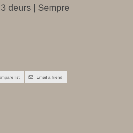
 3 deurs | Sempre
ompare list
Email a friend