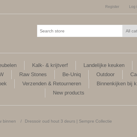
Register
Log 
ubelen
Kalk- & krijtverf
Landelijke keuken
LW
Raw Stones
Be-Uniq
Outdoor
Ca
oek
Verzenden & Retourneren
Binnenkijken bij k
New products
w binnen
/
Dressoir oud hout 3 deurs | Sempre Collectie