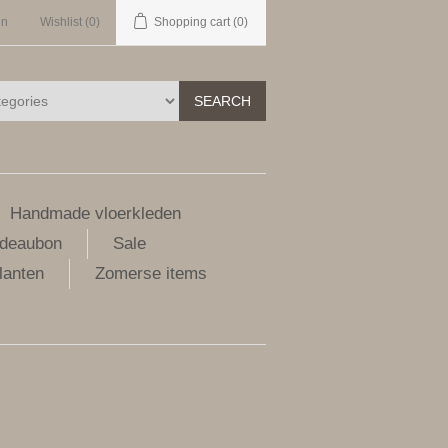
in
Wishlist
(0)
Shopping cart
(0)
SEARCH
Handmade vloerkleden
deaubon
Sale
lanten
Zomerse items