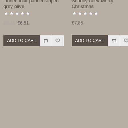
Linnen look pannenlappen
Shabby doek Merry
grey olive
Christmas
€7.23
€6.51
€7.85
ADD TO CART
ADD TO CART