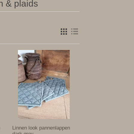
 & plaids
n
Linnen look pannenlappen
dark grey