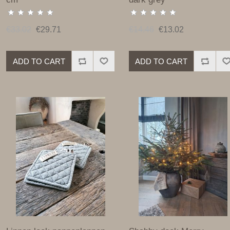
€33.02
€29.71
€14.46
€13.02
ADD TO CART
ADD TO CART