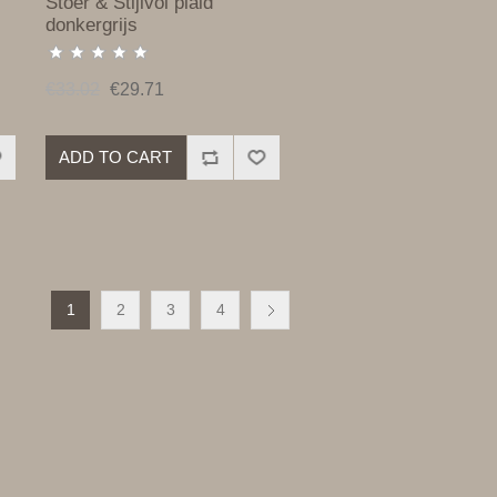
Stoer & Stijlvol plaid
donkergrijs
€33.02
€29.71
ADD TO CART
1
2
3
4