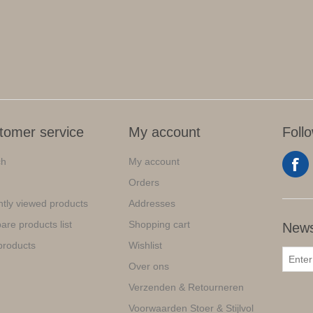
tomer service
My account
Foll
ch
My account
Orders
tly viewed products
Addresses
re products list
Shopping cart
News
products
Wishlist
Over ons
Verzenden & Retourneren
Voorwaarden Stoer & Stijlvol