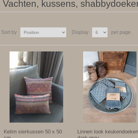
Vachten, kussens, shabbydoeken
Sort by
Display
per page
Kelim sierkussen 50 x 50
Linnen look keukendoeke
cm
dark grey