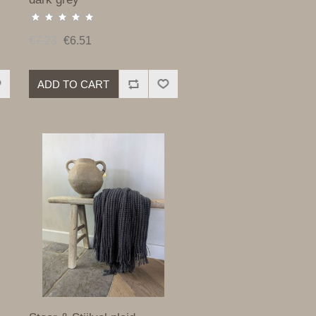
€7.23
€6.51
ADD TO CART