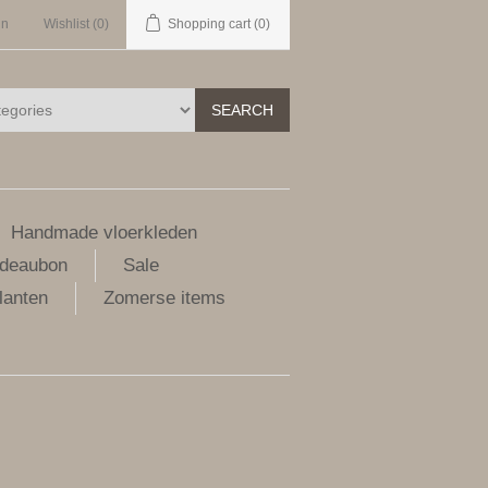
in
Wishlist
(0)
Shopping cart
(0)
SEARCH
Handmade vloerkleden
deaubon
Sale
lanten
Zomerse items