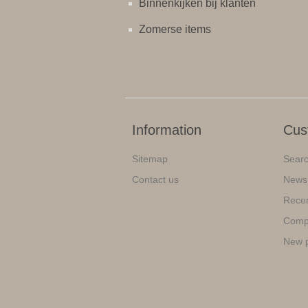
Binnenkijken bij klanten
Zomerse items
Information
Cus
Sitemap
Sear
Contact us
News
Recen
Compa
New 