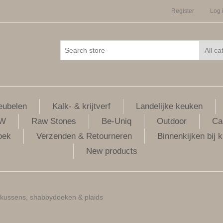
Register
Log 
ubelen
Kalk- & krijtverf
Landelijke keuken
LW
Raw Stones
Be-Uniq
Outdoor
Ca
oek
Verzenden & Retourneren
Binnenkijken bij k
New products
 kussens, shabbydoeken & plaids