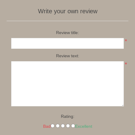
Write your own review
Review title:
*
Review text:
*
Rating:
Bad
Excellent