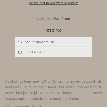
Be the first to review this product
Availability:
Out of stock
€13.18
Add to compare list
Email a friend
Fotolijst vintage grey 10 x 15 cm is zowel verticaal als
horizontaal op te hangen. Dankzij het 'kartel' hangsysteem is
deze fotolijst altijd waterpas te hangen en de glazen
beschermplaat houdt de foto's mooi en schoon.
Afmeting: (foto) 10 x 15 cm