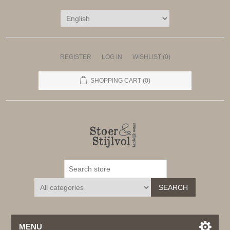
REGISTER
LOG IN
WISHLIST
(0)
SHOPPING CART
(0)
SEARCH
MENU