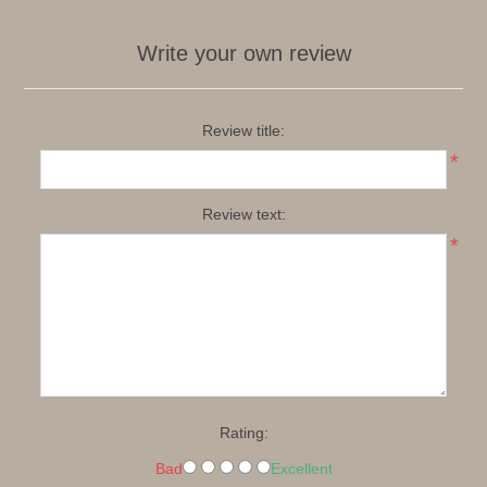
Write your own review
Review title:
*
Review text:
*
Rating:
Bad
Excellent