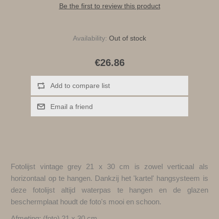
Be the first to review this product
Availability:
Out of stock
€26.86
Add to compare list
Email a friend
Fotolijst vintage grey 21 x 30 cm is zowel verticaal als
horizontaal op te hangen. Dankzij het 'kartel' hangsysteem is
deze fotolijst altijd waterpas te hangen en de glazen
beschermplaat houdt de foto's mooi en schoon.
Afmeting: (foto) 21 x 30 cm