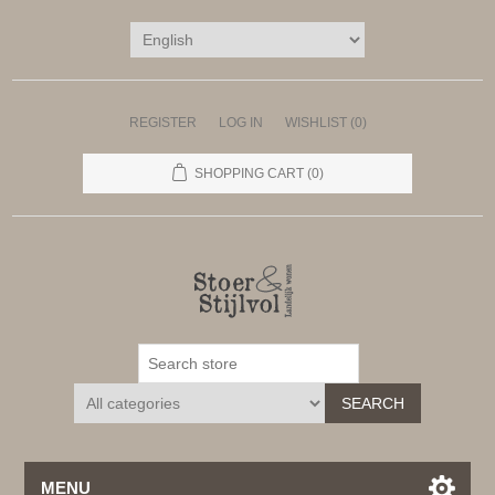
REGISTER
LOG IN
WISHLIST
(0)
SHOPPING CART
(0)
SEARCH
MENU