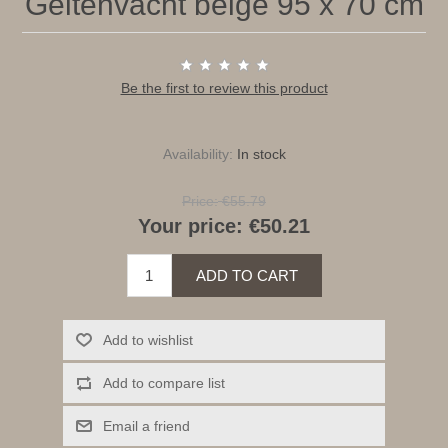
Geitenvacht beige 95 x 70 cm
Be the first to review this product
Availability:
In stock
Price:
€55.79
Your price:
€50.21
ADD TO CART
Add to wishlist
Add to compare list
Email a friend