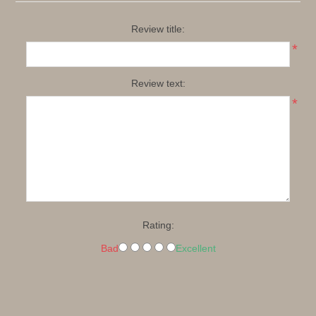
Review title:
*
Review text:
*
Rating:
Bad
Excellent