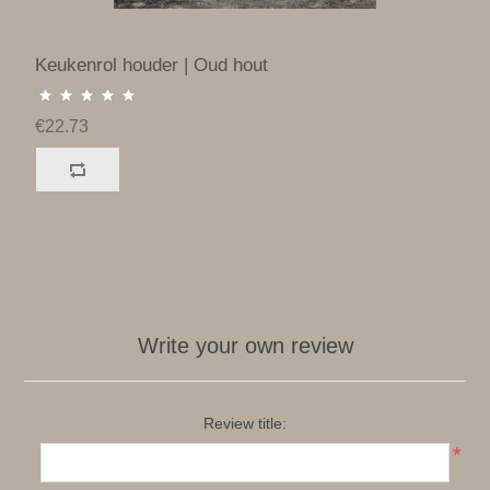
Keukenrol houder | Oud hout
€22.73
Write your own review
Review title:
*