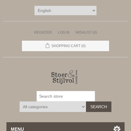
REGISTER
LOG IN
WISHLIST
(0)
SHOPPING CART
(0)
SEARCH
MENU