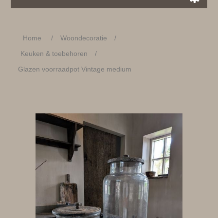
Home
/
Woondecoratie
/
Keuken & toebehoren
/
Glazen voorraadpot Vintage medium