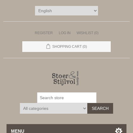
REGISTER
LOG IN
WISHLIST
(0)
SHOPPING CART
(0)
SEARCH
MENU