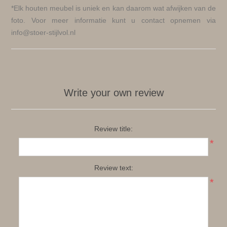
*Elk houten meubel is uniek en kan daarom wat afwijken van de
foto. Voor meer informatie kunt u contact opnemen via
info@stoer-stijlvol.nl
Write your own review
Review title:
*
Review text:
*