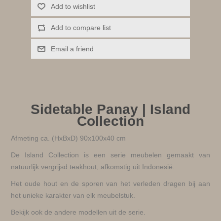
Add to wishlist
Add to compare list
Email a friend
Sidetable Panay | Island
Collection
Afmeting ca. (HxBxD) 90x100x40 cm
De Island Collection is een serie meubelen gemaakt van
natuurlijk vergrijsd teakhout, afkomstig uit Indonesië.
Het oude hout en de sporen van het verleden dragen bij aan
het unieke karakter van elk meubelstuk.
Bekijk ook de andere modellen uit de serie.