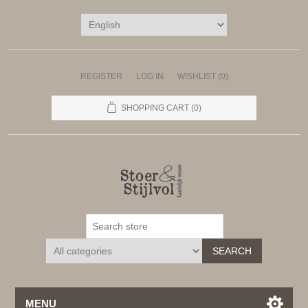
REGISTER
LOG IN
WISHLIST
(0)
SHOPPING CART
(0)
SEARCH
MENU