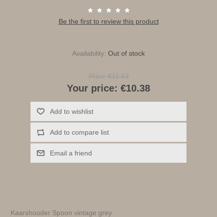
Be the first to review this product
Availability:
Out of stock
Price:
€11.53
Your price:
€10.38
Add to wishlist
Add to compare list
Email a friend
Kaarshouder Spoon vintage grey