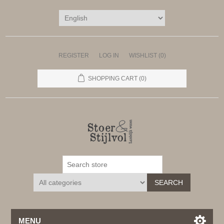
REGISTER
LOG IN
WISHLIST
(0)
SHOPPING CART
(0)
SEARCH
MENU