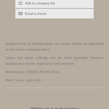
Add to compare list
Email a friend
Kruikpot Avan is handgemaakt van papier mache en afgewerkt
in een mooie vergrijsde kleur.
Iedere pot wordt volledig met de hand gemaakt, hierdoor
ontstaat een mooie organische look and feel.
Afmeting ca. (HxBxD) 28x29x24 cm
Kleur: Leem, grijs bruin
Write your own review