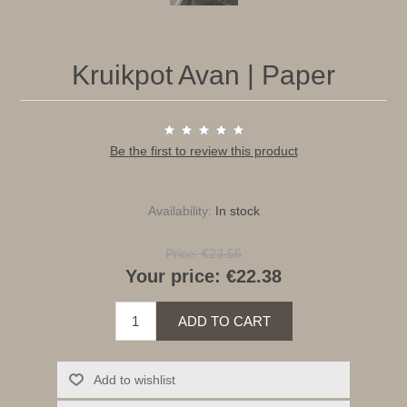
Kruikpot Avan | Paper
Be the first to review this product
Availability:
In stock
Price:
€23.55
Your price:
€22.38
ADD TO CART
Add to wishlist