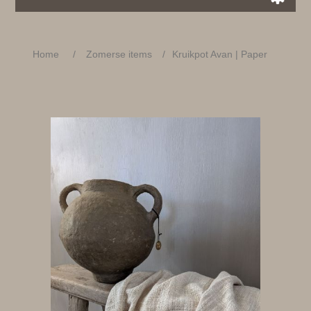
Home
/
Zomerse items
/
Kruikpot Avan | Paper