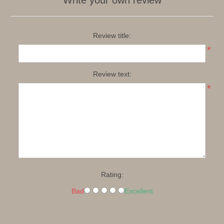
Review title:
*
Review text:
*
Rating:
Bad
Excellent