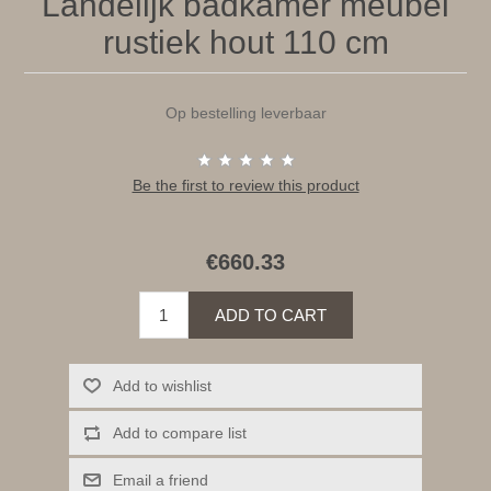
Landelijk badkamer meubel
rustiek hout 110 cm
Op bestelling leverbaar
Be the first to review this product
€660.33
ADD TO CART
Add to wishlist
Add to compare list
Email a friend