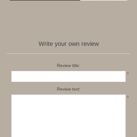
Write your own review
Review title:
*
Review text:
*