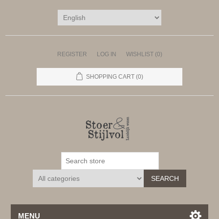
REGISTER
LOG IN
WISHLIST
(0)
SHOPPING CART
(0)
SEARCH
MENU