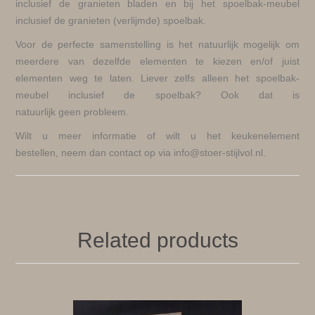
inclusief de granieten bladen en bij het spoelbak-meubel
inclusief de granieten (verlijmde) spoelbak.
Voor de perfecte samenstelling is het natuurlijk mogelijk om
meerdere van dezelfde elementen te kiezen en/of juist
elementen weg te laten. Liever zelfs alleen het spoelbak-
meubel inclusief de spoelbak? Ook dat is
natuurlijk geen probleem.
Wilt u meer informatie of wilt u het keukenelement
bestellen, neem dan contact op via info@stoer-stijlvol.nl.
Related products