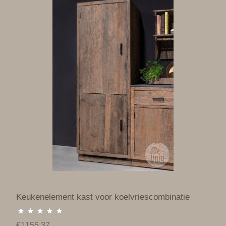
Keukenelement kast voor koelvriescombinatie
€1155.37