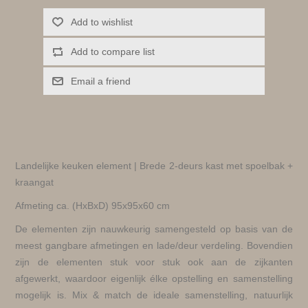
Add to wishlist
Add to compare list
Email a friend
Landelijke keuken element | Brede 2-deurs kast met spoelbak +
kraangat
Afmeting ca. (HxBxD) 95x95x60 cm
De elementen zijn nauwkeurig samengesteld op basis van de
meest gangbare afmetingen en lade/deur verdeling. Bovendien
zijn de elementen stuk voor stuk ook aan de zijkanten
afgewerkt, waardoor eigenlijk élke opstelling en samenstelling
mogelijk is. Mix & match de ideale samenstelling, natuurlijk