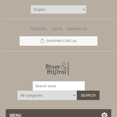
REGISTER
LOG IN
WISHLIST
(0)
SHOPPING CART
(0)
SEARCH
MENU