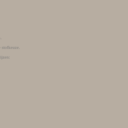
.
e stofkeuze.
rijzen: