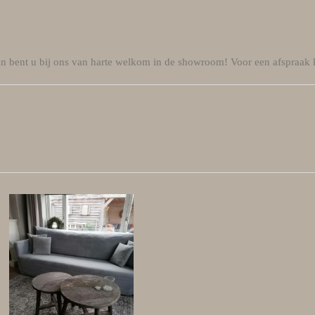
 dan bent u bij ons van harte welkom in de showroom! Voor een afspraak