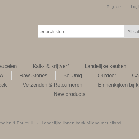
Register
Log 
ubelen
Kalk- & krijtverf
Landelijke keuken
LW
Raw Stones
Be-Uniq
Outdoor
Ca
oek
Verzenden & Retourneren
Binnenkijken bij k
New products
oelen & Fauteuil
/
Landelijke linnen bank Milano met eiland