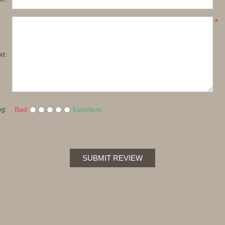
*
xt:
ng:
Bad
Excellent
SUBMIT REVIEW