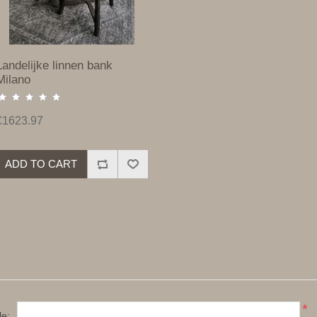
Landelijke linnen bank
Milano
€1623.97
ADD TO CART
*
le: