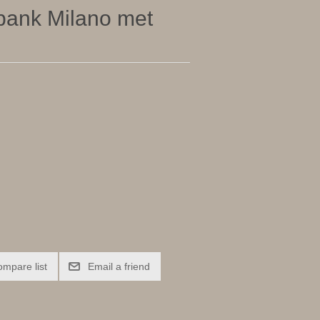
 bank Milano met
ompare list
Email a friend