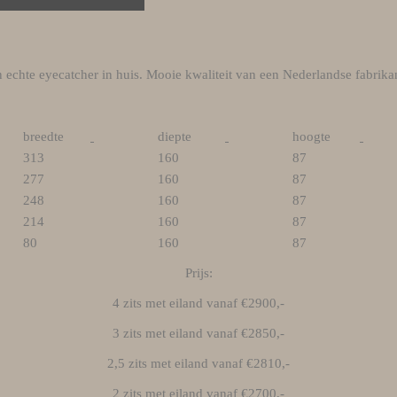
en echte eyecatcher in huis. Mooie kwaliteit van een Nederlandse fabri
breedte
diepte
hoogte
313
160
87
277
160
87
248
160
87
214
160
87
80
160
87
Prijs:
4 zits met eiland vanaf €2900,-
3 zits met eiland vanaf €2850,-
2,5 zits met eiland vanaf €2810,-
2 zits met eiland vanaf €2700,-