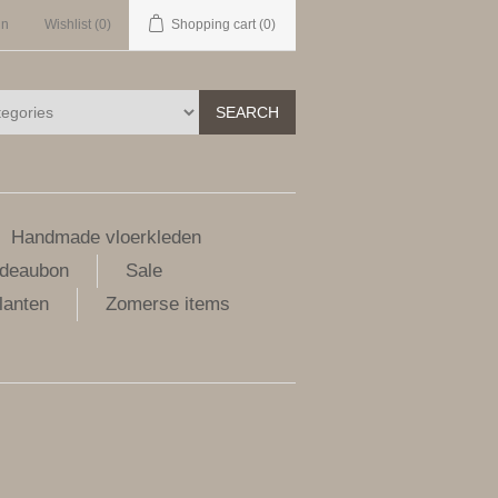
in
Wishlist
(0)
Shopping cart
(0)
SEARCH
Handmade vloerkleden
deaubon
Sale
lanten
Zomerse items