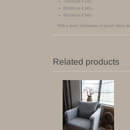
70x60cm €329,-
80x60cm €349,-
90x60cm €349,-
Wilt u meer informatie of proef zitten
Related products