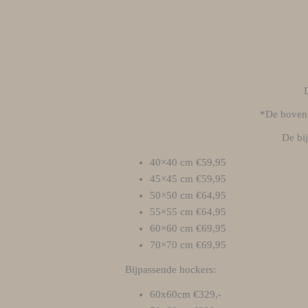
*De bovenge
De bij
40×40 cm €59,95
45×45 cm €59,95
50×50 cm €64,95
55×55 cm €64,95
60×60 cm €69,95
70×70 cm €69,95
Bijpassende hockers:
60x60cm €329,-