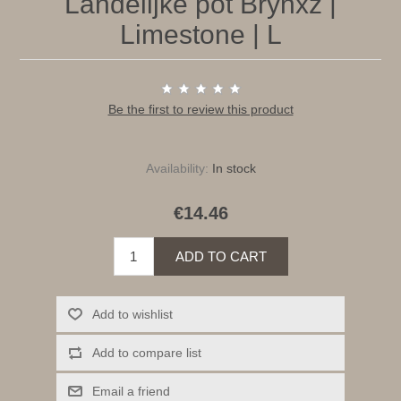
Landelijke pot Brynxz |
Limestone | L
Be the first to review this product
Availability:
In stock
€14.46
ADD TO CART
Add to wishlist
Add to compare list
Email a friend