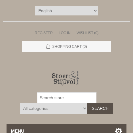
REGISTER
LOG IN
WISHLIST
(0)
SHOPPING CART
(0)
SEARCH
MENU