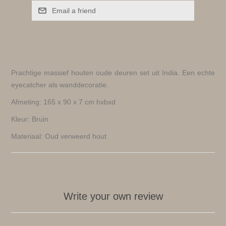
Email a friend
Prachtige massief houten oude deuren set uit India. Een echte
eyecatcher als wanddecoratie.
Afmeting: 165 x 90 x 7 cm hxbxd
Kleur: Bruin
Materiaal: Oud verweerd hout
Write your own review