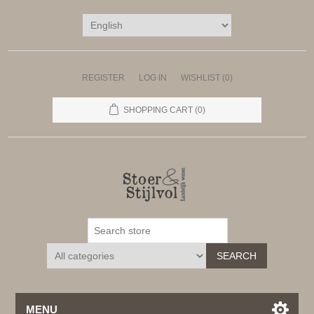
REGISTER
LOG IN
WISHLIST
(0)
SHOPPING CART
(0)
SEARCH
MENU