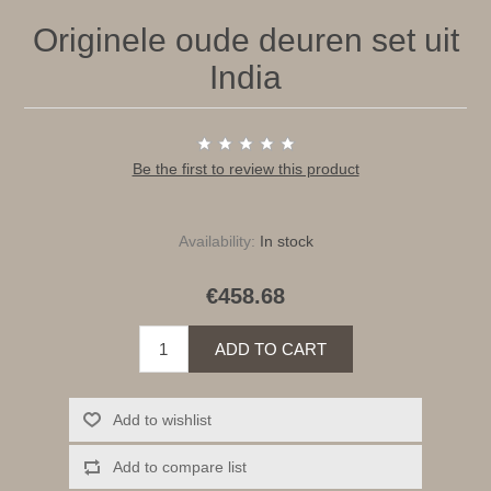
Originele oude deuren set uit
India
Be the first to review this product
Availability:
In stock
€458.68
ADD TO CART
Add to wishlist
Add to compare list