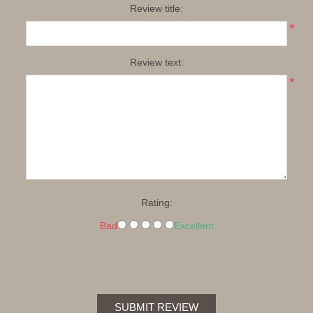
Review title:
*
Review text:
*
Rating:
Bad
Excellent
SUBMIT REVIEW