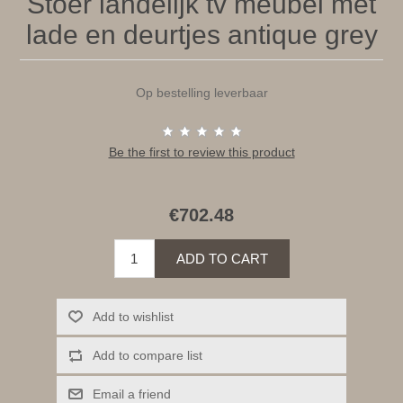
Stoer landelijk tv meubel met
lade en deurtjes antique grey
Op bestelling leverbaar
Be the first to review this product
€702.48
ADD TO CART
Add to wishlist
Add to compare list
Email a friend