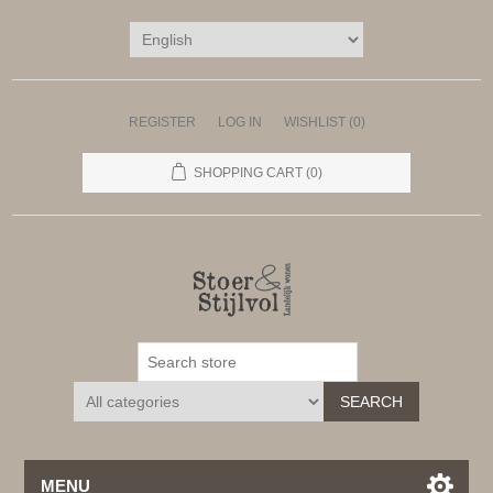
REGISTER
LOG IN
WISHLIST
(0)
SHOPPING CART
(0)
SEARCH
MENU