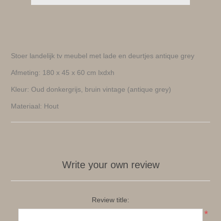
Stoer landelijk tv meubel met lade en deurtjes antique grey
Afmeting: 180 x 45 x 60 cm lxdxh
Kleur: Oud donkergrijs, bruin vintage (antique grey)
Materiaal: Hout
Write your own review
Review title:
*