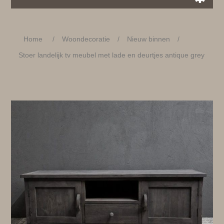
Home
/
Woondecoratie
/
Nieuw binnen
/
Stoer landelijk tv meubel met lade en deurtjes antique grey