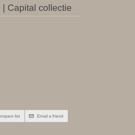
 | Capital collectie
ompare list
Email a friend