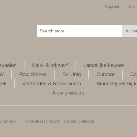
Register
Log 
ubelen
Kalk- & krijtverf
Landelijke keuken
LW
Raw Stones
Be-Uniq
Outdoor
Ca
oek
Verzenden & Retourneren
Binnenkijken bij k
New products
w binnen
/
Vitrinekast | Miami | Capital collectie