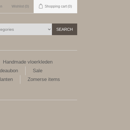
in
Wishlist
(0)
Shopping cart
(0)
SEARCH
Handmade vloerkleden
deaubon
Sale
lanten
Zomerse items