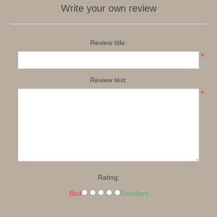
Write your own review
Review title:
*
Review text:
*
Rating:
Bad
Excellent