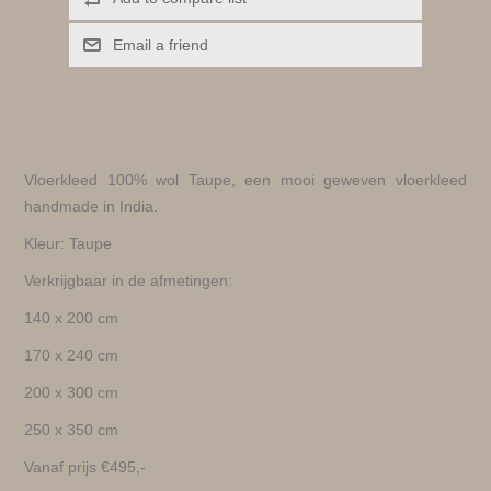
Email a friend
Vloerkleed 100% wol Taupe, een mooi geweven vloerkleed
handmade in India.
Kleur: Taupe
Verkrijgbaar in de afmetingen:
140 x 200 cm
170 x 240 cm
200 x 300 cm
250 x 350 cm
Vanaf prijs €495,-