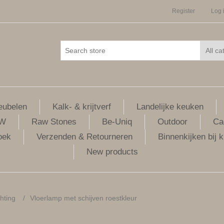
Register
Log 
ubelen
Kalk- & krijtverf
Landelijke keuken
LW
Raw Stones
Be-Uniq
Outdoor
Ca
oek
Verzenden & Retourneren
Binnenkijken bij k
New products
chting
/
Vloerlamp met schijven roestkleur