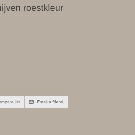
ijven roestkleur
ompare list
Email a friend