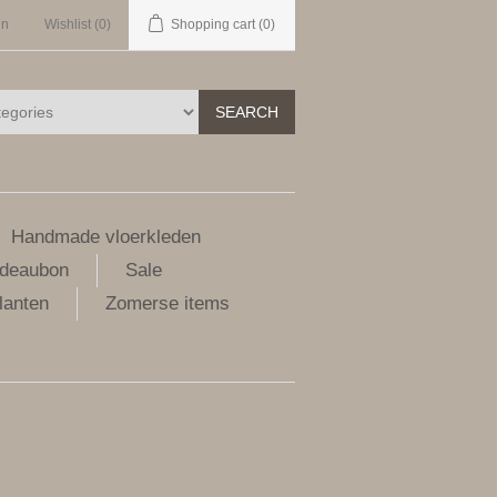
in
Wishlist
(0)
Shopping cart
(0)
SEARCH
Handmade vloerkleden
deaubon
Sale
lanten
Zomerse items