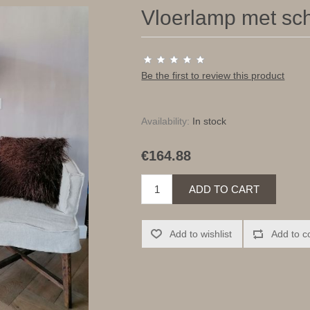
Vloerlamp met sch
Be the first to review this product
Availability:
In stock
€164.88
ADD TO CART
Add to wishlist
Add to c