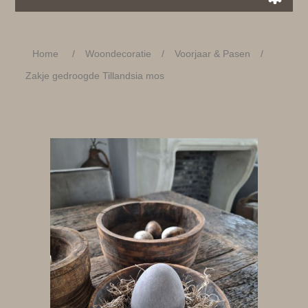
Home
/
Woondecoratie
/
Voorjaar & Pasen
/
Zakje gedroogde Tillandsia mos