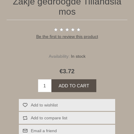
Zakje gedroogde Tillandsia
mos
Be the first to review this product
Availability:
In stock
€3.72
ADD TO CART
Add to wishlist
Add to compare list
Email a friend