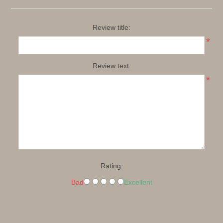
Review title:
*
Review text:
*
Rating:
Bad
Excellent