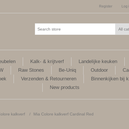
Register
Log 
ubelen
Kalk- & krijtverf
Landelijke keuken
LW
Raw Stones
Be-Uniq
Outdoor
Ca
oek
Verzenden & Retourneren
Binnenkijken bij k
New products
olore kalkverf
/
Mia Colore kalkverf Cardinal Red