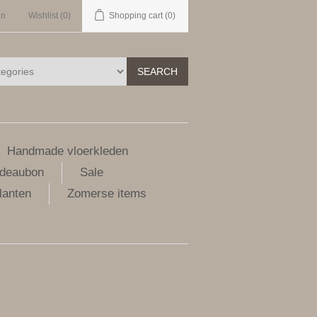
in
Wishlist
(0)
Shopping cart
(0)
SEARCH
Handmade vloerkleden
deaubon
Sale
lanten
Zomerse items