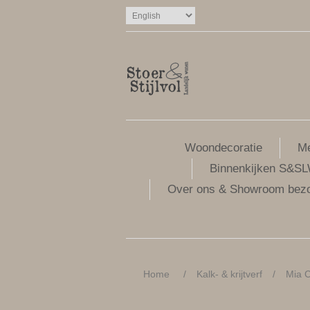
Woondecoratie
Me
Binnenkijken S&S
Over ons & Showroom bez
Home
/
Kalk- & krijtverf
/
Mia C