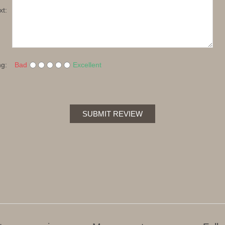
xt:
ng:
Bad
Excellent
SUBMIT REVIEW