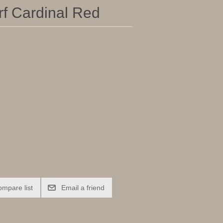
rf Cardinal Red
ompare list
Email a friend