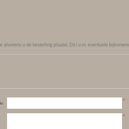
re
alvorens u de bestelling plaatst. Dit i.v.m. eventuele bijkomen
*
le:
*