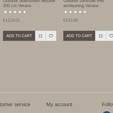
Outdoor teakhouten eettafel
Outdoor tuinstoel met
200 cm Verano
armleuning Verano
€1219.01
€243.80
ADD TO CART
ADD TO CART
tomer service
My account
Foll