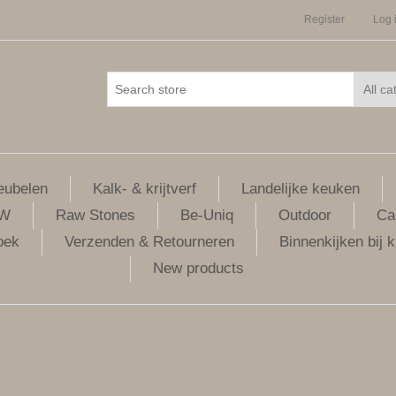
Register
Log 
ubelen
Kalk- & krijtverf
Landelijke keuken
LW
Raw Stones
Be-Uniq
Outdoor
Ca
oek
Verzenden & Retourneren
Binnenkijken bij k
New products