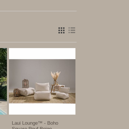
Laui Lounge™ - Boho
Square Pouf Beige