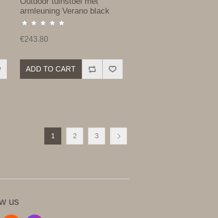
Outdoor tuinstoel met
armleuning Verano black
€243.80
ADD TO CART
1
2
3
ow us