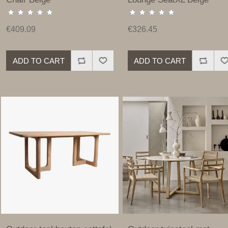
€409.09
€326.45
ADD TO CART
ADD TO CART