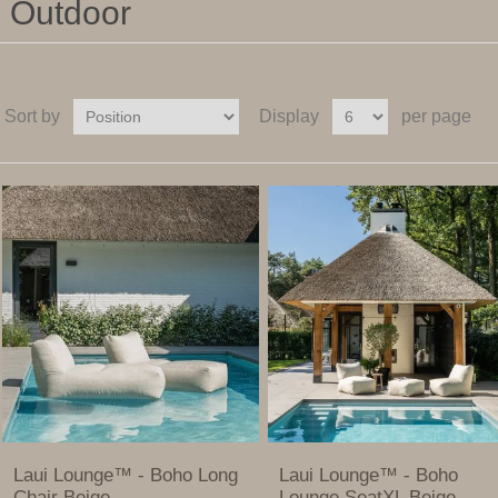
Outdoor
Sort by
Display
per page
Laui Lounge™ - Boho Long
Laui Lounge™ - Boho
Chair Beige
Lounge SeatXL Beige