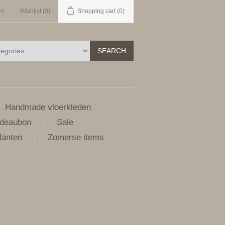
in
Wishlist
(0)
Shopping cart
(0)
SEARCH
Handmade vloerkleden
deaubon
Sale
lanten
Zomerse items