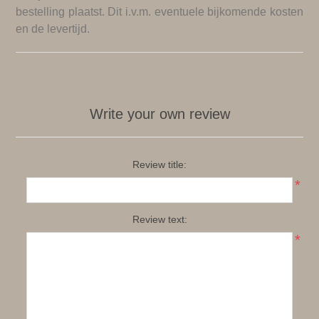
bestelling plaatst. Dit i.v.m. eventuele bijkomende kosten
en de levertijd.
Write your own review
Review title:
*
Review text:
*