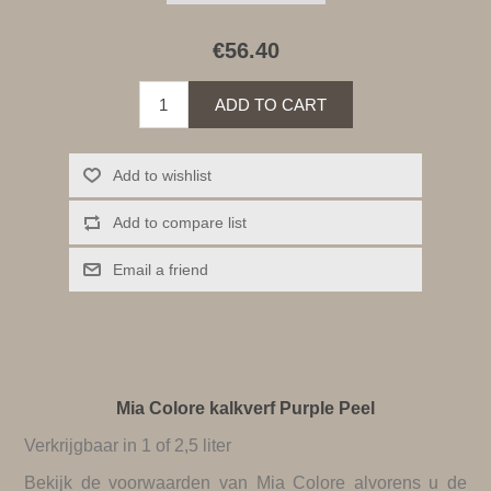
€56.40
ADD TO CART
Add to wishlist
Add to compare list
Email a friend
Mia Colore kalkverf Purple Peel
Verkrijgbaar in 1 of 2,5 liter
Bekijk de
voorwaarden van Mia Colore
alvorens u de