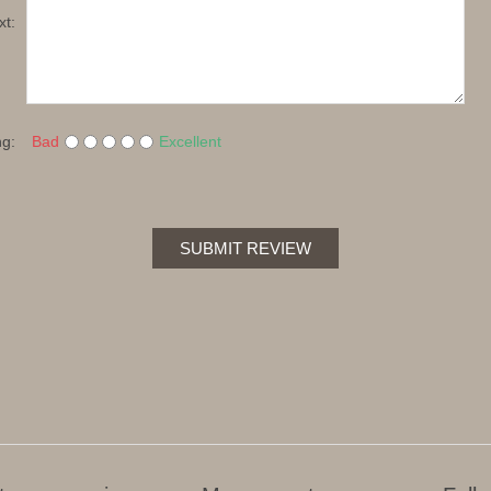
xt:
ng:
Bad
Excellent
SUBMIT REVIEW