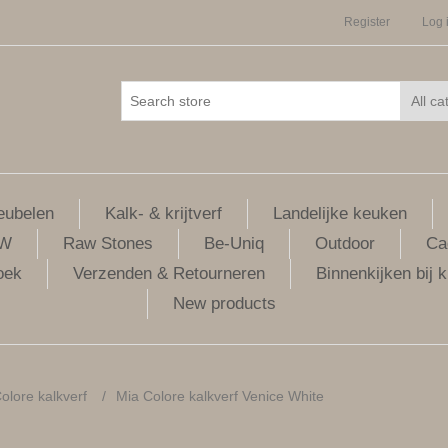
Register
Log 
ubelen
Kalk- & krijtverf
Landelijke keuken
LW
Raw Stones
Be-Uniq
Outdoor
Ca
oek
Verzenden & Retourneren
Binnenkijken bij k
New products
olore kalkverf
/
Mia Colore kalkverf Venice White