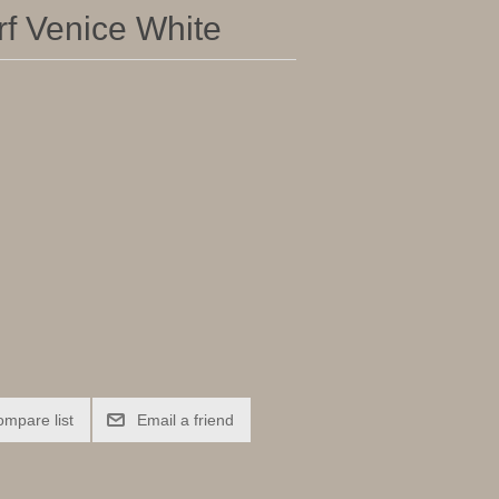
rf Venice White
ompare list
Email a friend