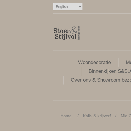
Woondecoratie
Me
Binnenkijken S&S
Over ons & Showroom bez
Home
/
Kalk- & krijtverf
/
Mia C