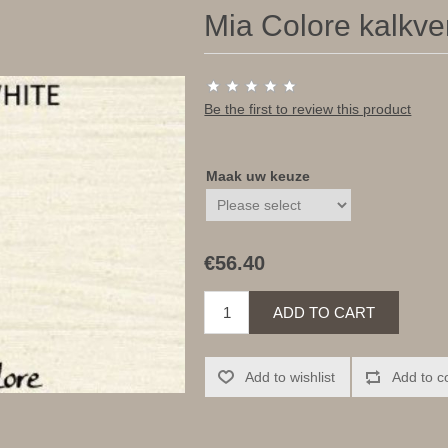
Mia Colore kalkve
Be the first to review this product
Maak uw keuze
€56.40
ADD TO CART
Add to wishlist
Add to c