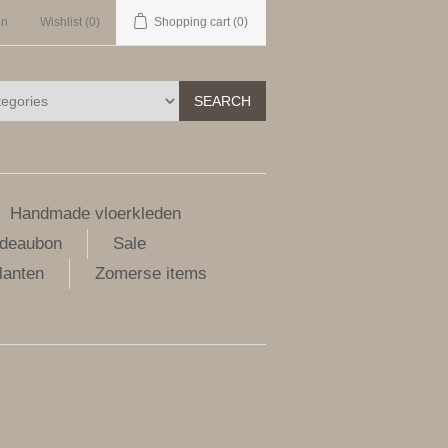
in
Wishlist
(0)
Shopping cart
(0)
SEARCH
Handmade vloerkleden
deaubon
Sale
lanten
Zomerse items