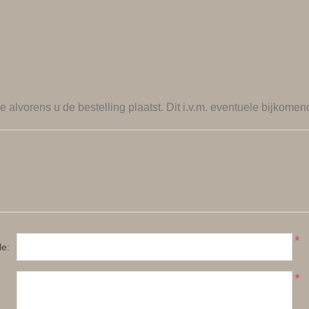
re
alvorens u de bestelling plaatst. Dit i.v.m. eventuele bijkomen
*
le:
*