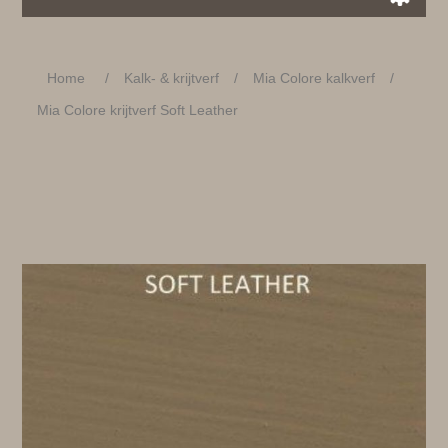
Home
/
Kalk- & krijtverf
/
Mia Colore kalkverf
/
Mia Colore krijtverf Soft Leather