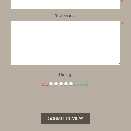
*
Review text:
*
Rating:
Bad
Excellent
SUBMIT REVIEW