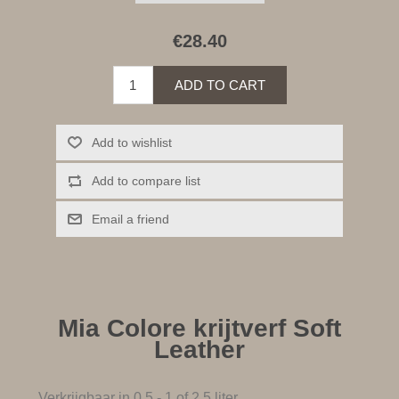
€28.40
ADD TO CART
Add to wishlist
Add to compare list
Email a friend
Mia Colore krijtverf Soft
Leather
Verkrijgbaar in 0,5 - 1 of 2,5 liter