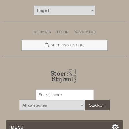
REGISTER
LOG IN
WISHLIST
(0)
SHOPPING CART
(0)
SEARCH
MENU