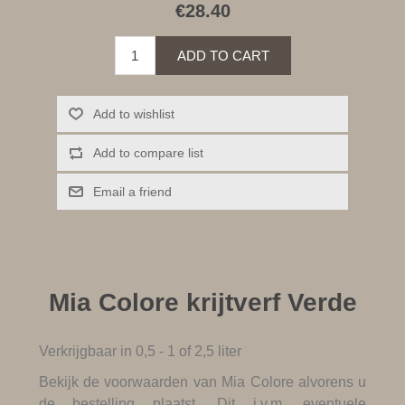
€28.40
ADD TO CART
Add to wishlist
Add to compare list
Email a friend
Mia Colore krijtverf Verde
Verkrijgbaar in 0,5 - 1 of 2,5 liter
Bekijk de
voorwaarden van Mia Colore
alvorens u
de bestelling plaatst. Dit i.v.m. eventuele