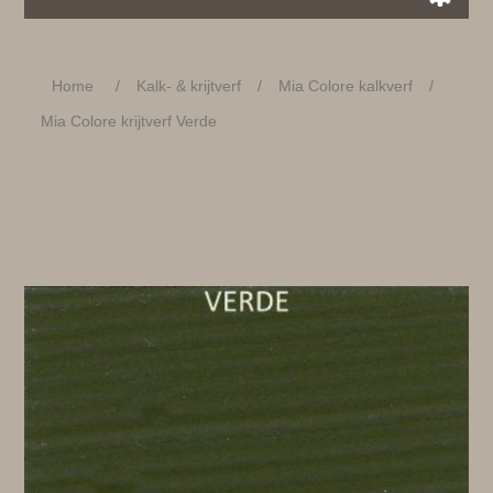
Home
/
Kalk- & krijtverf
/
Mia Colore kalkverf
/
Mia Colore krijtverf Verde