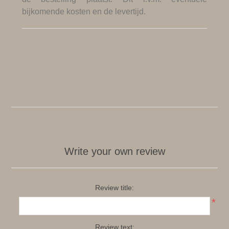
bijkomende kosten en de levertijd.
Write your own review
Review title:
*
Review text: