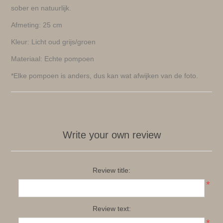
sober en natuurlijk.
Afmeting: 25 cm
Kleur: Licht oud grijs/groen
Materiaal: Echte pompoen
*Elke pompoen is anders, dus kan wat afwijken van de foto.
Write your own review
Review title:
*
Review text: