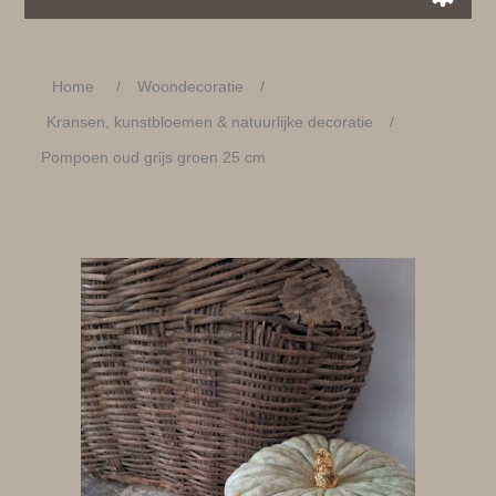
Home
/
Woondecoratie
/
Kransen, kunstbloemen & natuurlijke decoratie
/
Pompoen oud grijs groen 25 cm