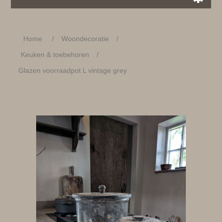
Home
/
Woondecoratie
/
Keuken & toebehoren
/
Glazen voorraadpot L vintage grey