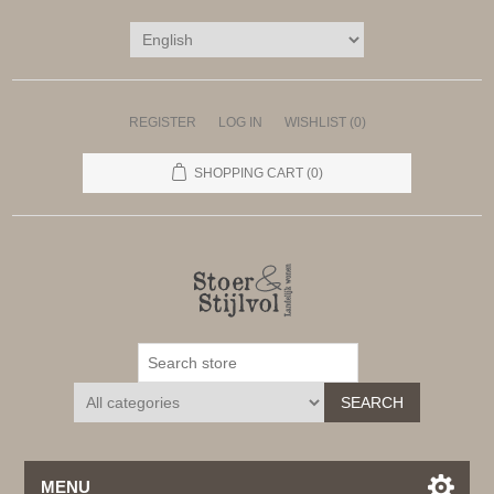
REGISTER
LOG IN
WISHLIST
(0)
SHOPPING CART
(0)
SEARCH
MENU