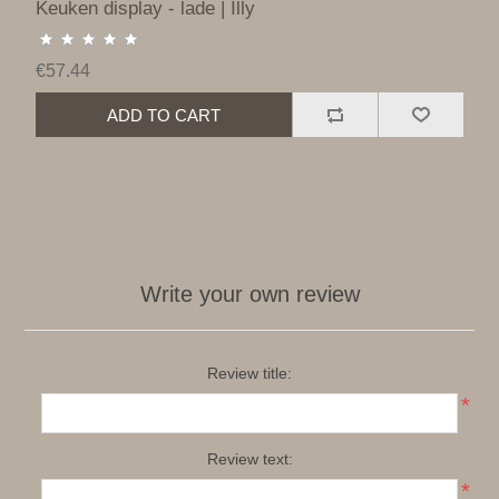
Keuken display - lade | Illy
€57.44
ADD TO CART
Write your own review
Review title:
*
Review text:
*